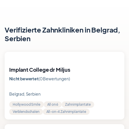
Verifizierte Zahnkliniken in Belgrad,
Serbien
Implant College dr Miljus
Nicht bewertet
(0 Bewertungen)
Bewertung
0.0
von
Belgrad, Serbien
5
Hollywood Smile
All on 6
Zahnimplantate
Verblendschalen
All-on-4 Zahnimplantate