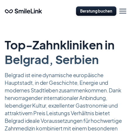
Zum
Naviga
Hauptinhalt
Beratung buchen
öffnen
springen
Top-Zahnkliniken in
Belgrad, Serbien
Belgrad ist eine dynamische europäische
Hauptstadt, in der Geschichte, Energie und
modernes Stadtleben zusammenkommen. Dank
hervorragender internationaler Anbindung,
lebendiger Kultur, exzellenter Gastronomie und
attraktivem Preis Leistungs Verhältnis bietet
Belgrad ideale Voraussetzungen für hochwertige
Zahnmedizin kombiniert mit einem besonderen