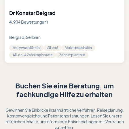
Dr Konatar Belgrad
4.9
(14 Bewertungen)
Bewertung
4.9
von
Belgrad, Serbien
5
Hollywood Smile
All on 6
Verblendschalen
All-on-4 Zahnimplantate
Zahnimplantate
Buchen Sie eine Beratung, um
fachkundige Hilfe zu erhalten
Gewinnen Sie Einblicke in zahnärztliche Verfahren, Reiseplanung,
Kostenvergleiche und Patientenerfahrungen. Lesen Sie unsere
hilfreichen Inhalte, um informierte Entscheidungen mit Vertrauen
zu treffen.