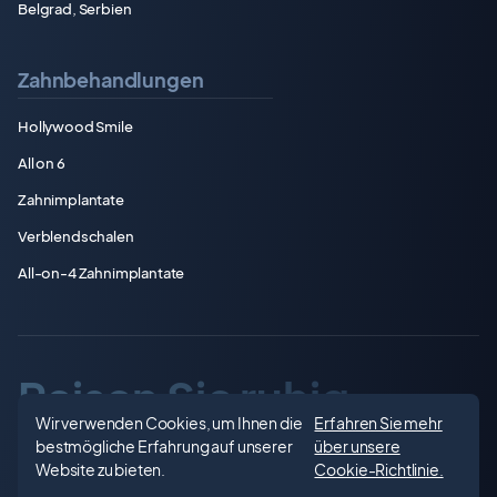
Belgrad, Serbien
Zahnbehandlungen
Hollywood Smile
All on 6
Zahnimplantate
Verblendschalen
All-on-4 Zahnimplantate
Reisen Sie ruhig.
Wir verwenden Cookies, um Ihnen die
Erfahren Sie mehr
Lächeln Sie
bestmögliche Erfahrung auf unserer
über unsere
Website zu bieten.
Cookie-Richtlinie.