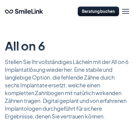
Zum
Naviga
Hauptinhalt
Beratung buchen
öffnen
springen
All on 6
Stellen Sie Ihr vollständiges Lächeln mit der All on 6
Implantatlösung wieder her. Eine stabile und
langlebige Option, die fehlende Zähne durch
sechs Implantate ersetzt, welche einen
kompletten Zahnbogen mit natürlich wirkenden
Zähnen tragen. Digital geplant und von erfahrenen
Implantologen durchgeführt für sichere
Ergebnisse, denen Sie vertrauen können.