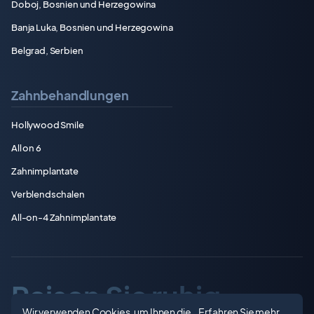
Doboj, Bosnien und Herzegowina
Banja Luka, Bosnien und Herzegowina
Belgrad, Serbien
Zahnbehandlungen
Hollywood Smile
All on 6
Zahnimplantate
Verblendschalen
All-on-4 Zahnimplantate
Reisen Sie ruhig.
Wir verwenden Cookies, um Ihnen die
Erfahren Sie mehr