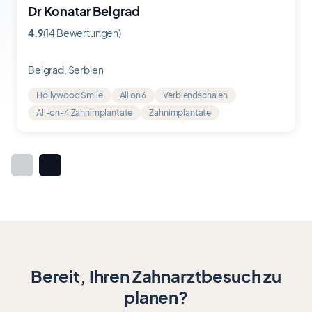
Dr Konatar Belgrad
4.9
(14 Bewertungen)
Bewertung
4.9
von
Belgrad, Serbien
5
Hollywood Smile
All on 6
Verblendschalen
All-on-4 Zahnimplantate
Zahnimplantate
Item
1
of
7
Bereit, Ihren Zahnarztbesuch zu
planen?