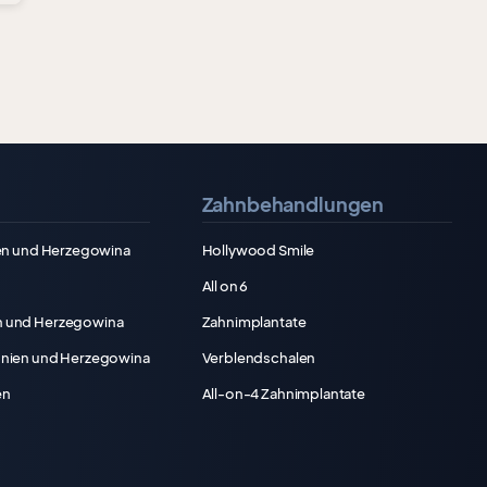
Zahnbehandlungen
nien und Herzegowina
Hollywood Smile
All on 6
n und Herzegowina
Zahnimplantate
snien und Herzegowina
Verblendschalen
en
All-on-4 Zahnimplantate