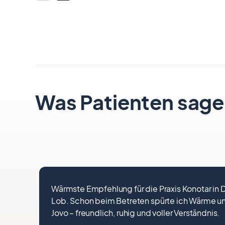
Item
1
of
5
Was Patienten sage
Wärmste Empfehlung für die Praxis Konotar in D
Lob. Schon beim Betreten spürte ich Wärme und
Jovo – freundlich, ruhig und voller Verständnis.