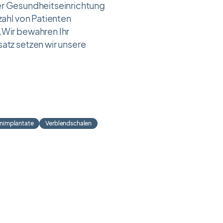
iner Gesundheitseinrichtung
zahl von Patienten
„Wir bewahren Ihr
atz setzen wir unsere
nimplantate
Verblendschalen