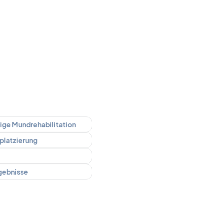
dige Mundrehabilitation
tplatzierung
rgebnisse