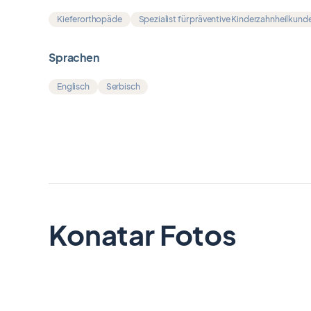
Kieferorthopäde
Spezialist für präventive Kinderzahnheilkund
Sprachen
Englisch
Serbisch
Konatar Fotos
Item
1