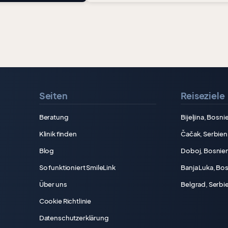
Seiten
Reiseziele
Beratung
Bijeljina, Bos
Klinik finden
Čačak, Serbien
Blog
Doboj, Bosnie
So funktioniert SmileLink
Banja Luka, Bo
Über uns
Belgrad, Serbi
Cookie Richtlinie
Datenschutzerklärung