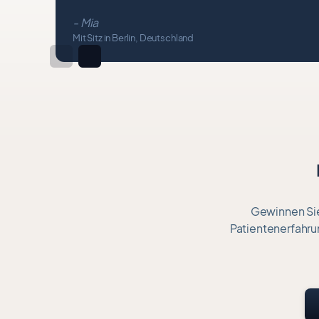
- Mia
Mit Sitz in Berlin, Deutschland
Item
1
of
17
Gewinnen Sie
Patientenerfahrun