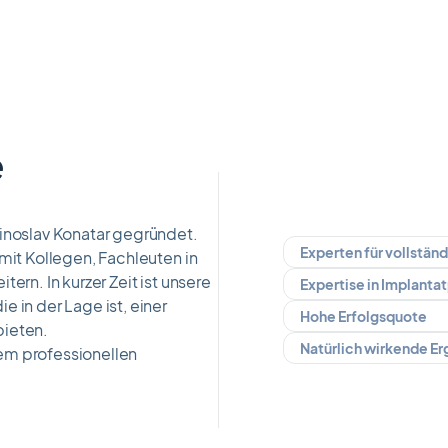
e
Ninoslav Konatar gegründet.
Experten für vollstän
 mit Kollegen, Fachleuten in
ern. In kurzer Zeit ist unsere
Expertise in Implanta
 in der Lage ist, einer
Hohe Erfolgsquote
bieten.
Natürlich wirkende E
em professionellen