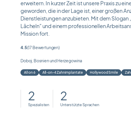
erweitern. In kurzer Zeit ist unsere Praxis zu e
geworden, die in der Lage ist, einer großen An
Dienstleistungen anzubieten. Mit dem Slogan 
Lächeln" und einem professionellen Arbeitsans
Mission fort.
4.5
(17 Bewertungen)
Bewertung
4.5
Doboj, Bosnien und Herzegowina
von
5
All on 6
All-on-4 Zahnimplantate
Hollywood Smile
Zah
2
2
Spezialisten
Unterstützte Sprachen