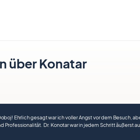
n über Konatar
oboj! Ehrlich gesagt war ich voller Angst vor dem Besuch, a
 Professionalität. Dr. Konotar war in jedem Schritt äußerst