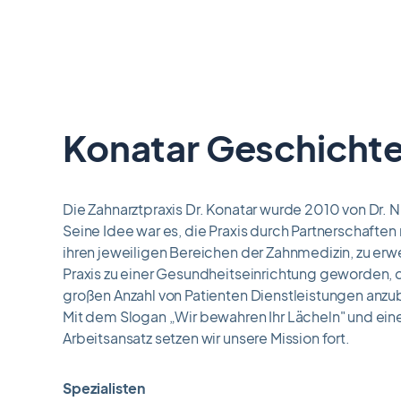
Konatar Geschicht
Die Zahnarztpraxis Dr. Konatar wurde 2010 von Dr. 
Seine Idee war es, die Praxis durch Partnerschaften
ihren jeweiligen Bereichen der Zahnmedizin, zu erweit
Praxis zu einer Gesundheitseinrichtung geworden, die
großen Anzahl von Patienten Dienstleistungen anzu
Mit dem Slogan „Wir bewahren Ihr Lächeln" und ein
Arbeitsansatz setzen wir unsere Mission fort.
Spezialisten