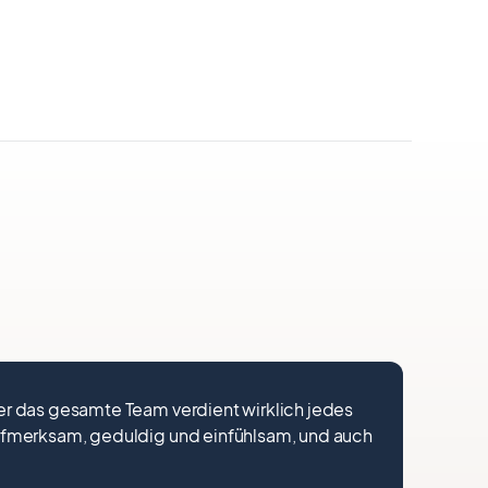
ber das gesamte Team verdient wirklich jedes
Ausge
 aufmerksam, geduldig und einfühlsam, und auch
ohne