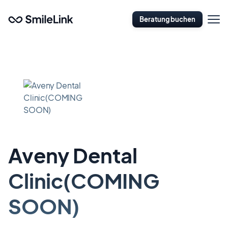
Zum
Naviga
Hauptinhalt
Beratung buchen
öffnen
springen
Aveny Dental
Clinic(COMING
SOON)