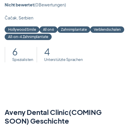
Nicht bewertet
(0 Bewertungen)
Bewertung
0.0
Čačak, Serbien
von
5
Hollywood Smile
All on 6
Zahnimplantate
Verblendschalen
All-on-4 Zahnimplantate
6
4
Spezialisten
Unterstützte Sprachen
Aveny Dental Clinic(COMING
SOON) Geschichte