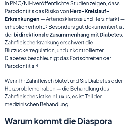
In PMC/NIH veröffentlichte Studien zeigen, dass
Parodontitis das Risiko von
Herz-Kreislauf-
Erkrankungen
— Arteriosklerose und Herzinfarkt —
erheblich erhöht.³ Besonders gut dokumentiert ist
der
bidirektionale Zusammenhang mit Diabetes
:
Zahnfleischerkrankung erschwert die
Blutzuckerregulation, und unkontrollierter
Diabetes beschleunigt das Fortschreiten der
Parodontitis.⁴
Wenn Ihr Zahnfleisch blutet und Sie Diabetes oder
Herzprobleme haben — die Behandlung des
Zahnfleisches ist kein Luxus, es ist Teil der
medizinischen Behandlung.
Warum kommt die Diaspora