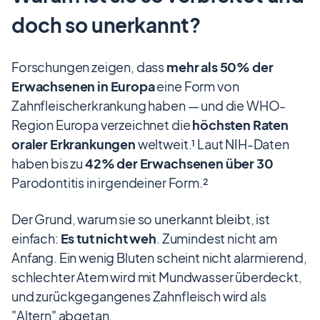
doch so unerkannt?
Forschungen zeigen, dass
mehr als 50% der
Erwachsenen in Europa
eine Form von
Zahnfleischerkrankung haben — und die WHO-
Region Europa verzeichnet die
höchsten Raten
oraler Erkrankungen
weltweit.¹ Laut NIH-Daten
haben bis zu
42% der Erwachsenen über 30
Parodontitis in irgendeiner Form.²
Der Grund, warum sie so unerkannt bleibt, ist
einfach:
Es tut nicht weh
. Zumindest nicht am
Anfang. Ein wenig Bluten scheint nicht alarmierend,
schlechter Atem wird mit Mundwasser überdeckt,
und zurückgegangenes Zahnfleisch wird als
"Altern" abgetan.