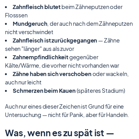
Zahnfleisch blutet
beim Zähneputzen oder
Flosssen
Mundgeruch
, der auch nach dem Zähneputzen
nicht verschwindet
Zahnfleisch ist zurückgegangen
— Zähne
sehen "länger" aus als zuvor
Zahnempfindlichkeit
gegenüber
Kälte/Wärme, die vorher nicht vorhanden war
Zähne haben sich verschoben
oder wackeln,
auch nur leicht
Schmerzen beim Kauen
(späteres Stadium)
Auch nur eines dieser Zeichen ist Grund für eine
Untersuchung — nicht für Panik, aber für Handeln.
Was, wenn es zu spät ist —