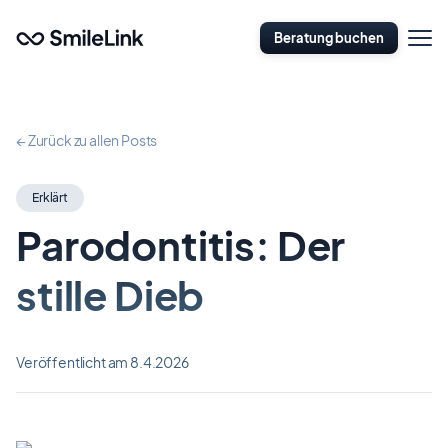
Zum
Naviga
Hauptinhalt
Beratung buchen
öffnen
springen
← Zurück zu allen Posts
Erklärt
Parodontitis: Der
stille Dieb
Veröffentlicht am 8.4.2026