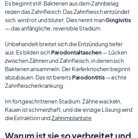
Es beginnt still: Bakterien aus dem Zahnbelag
reizen das Zahnfleisch. Das Zahnfleisch entzündet
sich, wird rot und blutet. Dies nennt man
Gingivitis
— das anfängliche, reversible Stadium.
Unbehandelt breitet sich die Entzündung tiefer
aus. Es bilden sich
Parodontaltaschen
— Lücken
zwischen Zähnen und Zahnfleisch, in denen sich
Bakterien ansammeln. Der Kieferknochen beginnt
abzubauen. Das ist bereits
Parodontitis
— echte
Zahnfleischerkrankung.
Im fortgeschrittenen Stadium: Zähne wackeln,
Kauen ist schmerzhaft, und die einzige Lösung wird
die Extraktion und
Zahnimplantate
.
Warum ist sie so verbreitet und