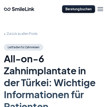
Zum
Naviga
Hauptinhalt
Beratung buchen
öffnen
springen
← Zurück zu allen Posts
Leitfaden für Zahnreisen
All-on-6
Zahnimplantate in
der Türkei: Wichtige
Informationen für
Patienten