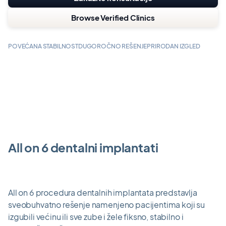
Browse Verified Clinics
POVEĆANA STABILNOST
DUGOROČNO REŠENJE
PRIRODAN IZGLED
All on 6 dentalni implantati
All on 6 procedura dentalnih implantata predstavlja
sveobuhvatno rešenje namenjeno pacijentima koji su
izgubili većinu ili sve zube i žele fiksno, stabilno i