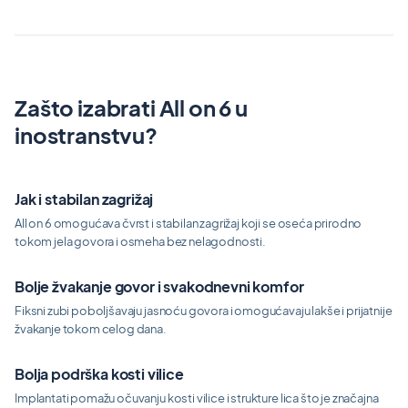
Zašto izabrati All on 6 u
inostranstvu?
Jak i stabilan zagrižaj
All on 6 omogućava čvrst i stabilan zagrižaj koji se oseća prirodno
tokom jela govora i osmeha bez nelagodnosti.
Bolje žvakanje govor i svakodnevni komfor
Fiksni zubi poboljšavaju jasnoću govora i omogućavaju lakše i prijatnije
žvakanje tokom celog dana.
Bolja podrška kosti vilice
Implantati pomažu očuvanju kosti vilice i strukture lica što je značajna