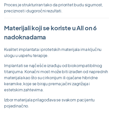
Proces je strukturiran tako da prioritet budu sigurnost,
preciznost i dugoročni rezultati.
Materijali koji se koriste u All on 6
nadoknadama
Kvalitet implantata i protetskih materijala ima ključnu
ulogu u uspehu terapije.
Implantati se najčešće izrađuju od biokompatibilnog
titanijuma. Konačni most može biti izrađen od naprednih
materijala kao što su cirkonijum ili ojačane hibridne
keramike, koje se biraju prema jačini zagrižaja i
estetskim zahtevima.
Izbor materijala prilagođava se svakom pacijentu
pojedinačno.