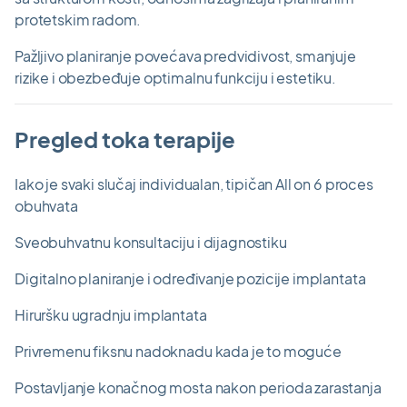
protetskim radom.
Pažljivo planiranje povećava predvidivost, smanjuje
rizike i obezbeđuje optimalnu funkciju i estetiku.
Pregled toka terapije
Iako je svaki slučaj individualan, tipičan All on 6 proces
obuhvata
Sveobuhvatnu konsultaciju i dijagnostiku
Digitalno planiranje i određivanje pozicije implantata
Hiruršku ugradnju implantata
Privremenu fiksnu nadoknadu kada je to moguće
Postavljanje konačnog mosta nakon perioda zarastanja