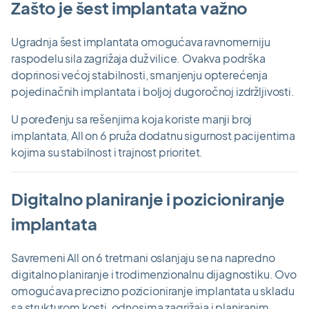
Zašto je šest implantata važno
Ugradnja šest implantata omogućava ravnomerniju
raspodelu sila zagrižaja duž vilice. Ovakva podrška
doprinosi većoj stabilnosti, smanjenju opterećenja
pojedinačnih implantata i boljoj dugoročnoj izdržljivosti.
U poređenju sa rešenjima koja koriste manji broj
implantata, All on 6 pruža dodatnu sigurnost pacijentima
kojima su stabilnost i trajnost prioritet.
Digitalno planiranje i pozicioniranje
implantata
Savremeni All on 6 tretmani oslanjaju se na napredno
digitalno planiranje i trodimenzionalnu dijagnostiku. Ovo
omogućava precizno pozicioniranje implantata u skladu
sa strukturom kosti, odnosima zagrižaja i planiranim