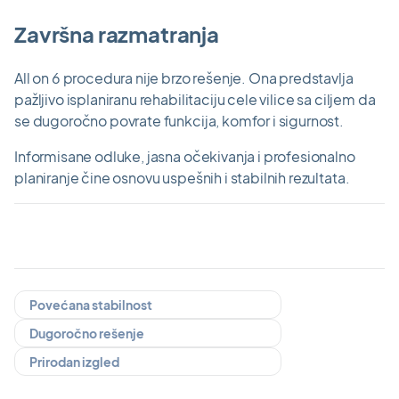
Završna razmatranja
All on 6 procedura nije brzo rešenje. Ona predstavlja
pažljivo isplaniranu rehabilitaciju cele vilice sa ciljem da
se dugoročno povrate funkcija, komfor i sigurnost.
Informisane odluke, jasna očekivanja i profesionalno
planiranje čine osnovu uspešnih i stabilnih rezultata.
Povećana stabilnost
Dugoročno rešenje
Prirodan izgled