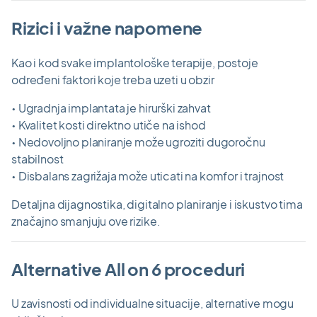
Rizici i važne napomene
Kao i kod svake implantološke terapije, postoje
određeni faktori koje treba uzeti u obzir
• Ugradnja implantata je hirurški zahvat
• Kvalitet kosti direktno utiče na ishod
• Nedovoljno planiranje može ugroziti dugoročnu
stabilnost
• Disbalans zagrižaja može uticati na komfor i trajnost
Detaljna dijagnostika, digitalno planiranje i iskustvo tima
značajno smanjuju ove rizike.
Alternative All on 6 proceduri
U zavisnosti od individualne situacije, alternative mogu