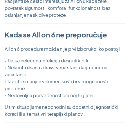
Pacijenti se često interesuju za All on 6 kada žele
povratak sigurnosti, komfora i funkcionalnosti bez
oslanjanja na skidive proteze.
Kada se All on 6 ne preporučuje
All on 6 procedura možda nije prvi izbor ukoliko postoji
• Teška nelečena infekcija desni ili kosti
• Nekontrolisana zdravstvena stanja koja utiču na
zarastanje
• Izrazito smanjen volumen kosti bez mogućnosti
pripreme
• Nedovoljna posvećenost oralnoj higijeni
U tim situacijama neophodni su dodatni dijagnostički
koraci ili alternativni terapijski planovi.