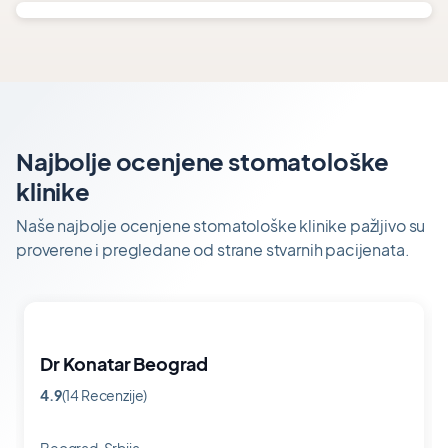
Najbolje ocenjene stomatološke
klinike
Naše najbolje ocenjene stomatološke klinike pažljivo su
proverene i pregledane od strane stvarnih pacijenata.
Dr Konatar Beograd
4.9
(14 Recenzije)
Ocena
4.9
od
Beograd, Srbija