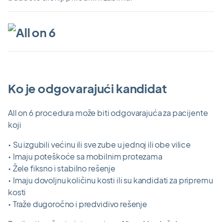
Ko je odgovarajući kandidat
All on 6 procedura može biti odgovarajuća za pacijente
koji
• Su izgubili većinu ili sve zube u jednoj ili obe vilice
• Imaju poteškoće sa mobilnim protezama
• Žele fiksno i stabilno rešenje
• Imaju dovoljnu količinu kosti ili su kandidati za pripremu
kosti
• Traže dugoročno i predvidivo rešenje