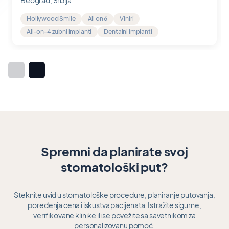
5
Hollywood Smile
All on 6
Viniri
All-on-4 zubni implanti
Dentalni implanti
Item
1
of
7
Spremni da planirate svoj
stomatološki put?
Steknite uvid u stomatološke procedure, planiranje putovanja,
poređenja cena i iskustva pacijenata. Istražite sigurne,
verifikovane klinike ili se povežite sa savetnikom za
personalizovanu pomoć.