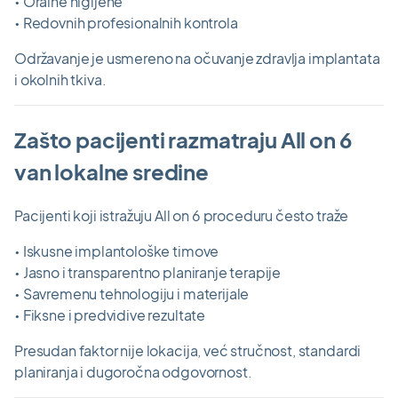
• Oralne higijene
• Redovnih profesionalnih kontrola
Održavanje je usmereno na očuvanje zdravlja implantata
i okolnih tkiva.
Zašto pacijenti razmatraju All on 6
van lokalne sredine
Pacijenti koji istražuju All on 6 proceduru često traže
• Iskusne implantološke timove
• Jasno i transparentno planiranje terapije
• Savremenu tehnologiju i materijale
• Fiksne i predvidive rezultate
Presudan faktor nije lokacija, već stručnost, standardi
planiranja i dugoročna odgovornost.