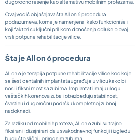
dugoročno rešenje kao alternativu mobilnim protezama.
Ovaj vodič objašnjava šta All on 6 procedura
podrazumeva, kome je namenjena, kako funkcioniše i
koji faktori su ključni prilikom donošenja odluke o ovoj
vrsti potpune rehabilitacije vilice.
Šta je All on 6 procedura
All on 6 je terapija potpune rehabilitacije vilice kod koje
se šest dentalnih implantata ugrađuje u vilicu kako bi
nosili fiksni most sa zubima. Implantati imaju ulogu
veštačkih korenova zuba i obezbeđuju stabilnost,
čvrstinu i dugoročnu podršku kompletnoj zubnoj
nadoknadi.
Za razliku od mobilnih proteza, All on 6 zubi su trajno
fiksirani i dizajnirani da u svakodnevnoj funkciji i izgledu
budu što sličniji prirodnim zubima.