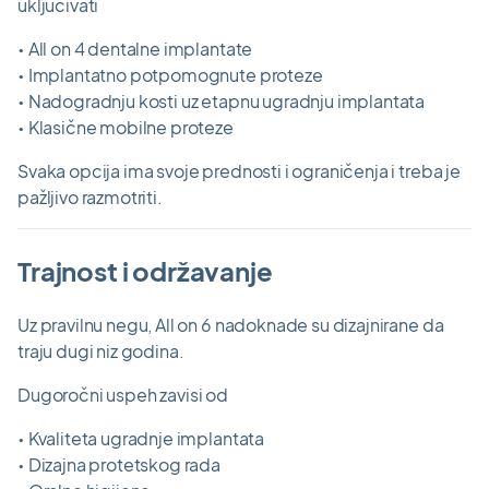
uključivati
• All on 4 dentalne implantate
• Implantatno potpomognute proteze
• Nadogradnju kosti uz etapnu ugradnju implantata
• Klasične mobilne proteze
Svaka opcija ima svoje prednosti i ograničenja i treba je
pažljivo razmotriti.
Trajnost i održavanje
Uz pravilnu negu, All on 6 nadoknade su dizajnirane da
traju dugi niz godina.
Dugoročni uspeh zavisi od
• Kvaliteta ugradnje implantata
• Dizajna protetskog rada