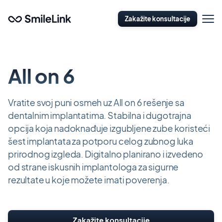
Idi
Otvori
na
Zakažite konsultacije
naviga
glavni
sadržaj
All on 6
Vratite svoj puni osmeh uz All on 6 rešenje sa
dentalnim implantatima. Stabilna i dugotrajna
opcija koja nadoknađuje izgubljene zube koristeći
šest implantata za potporu celog zubnog luka
prirodnog izgleda. Digitalno planirano i izvedeno
od strane iskusnih implantologa za sigurne
rezultate u koje možete imati poverenja.
Zakažite konsultacije