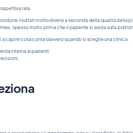
ospettiva rara.
urre risultati molto diversi a seconda della qualità della pi
tesi, spesso molto prima che il paziente si sieda sulla poltro
 a capire cosa conta davvero quando si sceglie una clinica.
nza interna ai pazienti.
ecisioni.
eziona
enza e osservazione a lungo termine, non su classifiche, pubbl