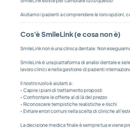
SmileLink esiste per cambiare tutto questo.
Aiutiamo i pazienti a comprendere le loro opzioni, c
Cos'è SmileLink (e cosa non è)
SmileLink non è una clinica dentale. Non eseguiam
SmileLink è una piattaforma di analisi dentale e sele
lavoro clinici e nella gestione di pazienti internaziona
Il nostro ruolo è aiutarti a:
• Capire i piani di trattamento proposti
• Confrontare le offerte al di là del prezzo
• Riconoscere tempistiche realistiche e rischi
• Evitare errori comuni nella scelta di cliniche all'est
La decisione medica finale è sempre tua e viene pre