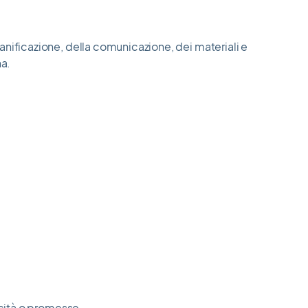
anificazione, della comunicazione, dei materiali e
na.
icità o promesse.