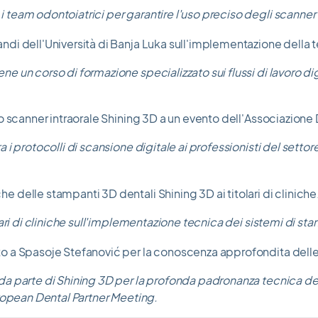
eam odontoiatrici per garantire l'uso preciso degli scanner i
un corso di formazione specializzato sui flussi di lavoro digit
i protocolli di scansione digitale ai professionisti del setto
ari di cliniche sull'implementazione tecnica dei sistemi di s
 parte di Shining 3D per la profonda padronanza tecnica degl
ropean Dental Partner Meeting.