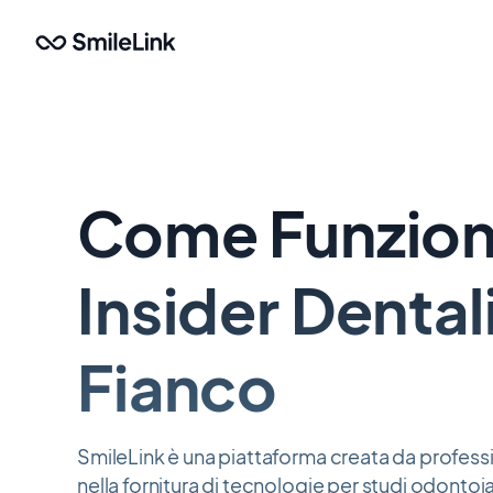
Salta
al
contenuto
principale
Come Funzion
Insider Dentali
Fianco
SmileLink è una piattaforma creata da professi
nella fornitura di tecnologie per studi odontoi