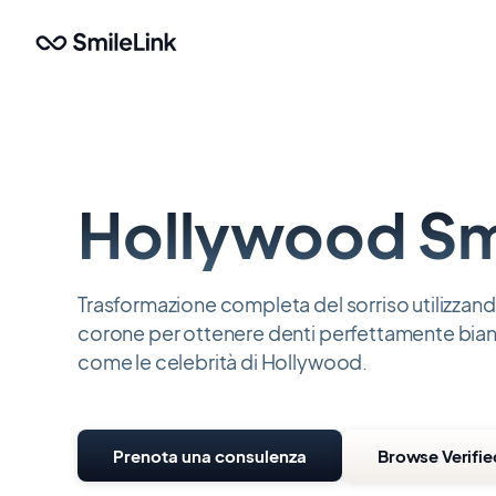
Salta
al
contenuto
principale
Hollywood Sm
Trasformazione completa del sorriso utilizzand
corone per ottenere denti perfettamente bianch
come le celebrità di Hollywood.
Prenota una consulenza
Browse Verifie