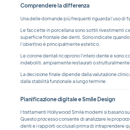
Comprendere la differenza
Una delle domande più frequenti riguarda l’uso di 
Le faccette in porcellana sono sottili rivestimenti ce
superficie frontale dei denti. Sono indicate quando 
l’obiettivo è principalmente estetico.
Le corone dentali ricoprono l’intero dente e sono c
indeboliti, ampiamente restaurati o strutturalmen
La decisione finale dipende dalla valutazione clinica
dalla stabilità funzionale a lungo termine.
Pianificazione digitale e Smile Design
I trattamenti Hollywood Smile moderni si basano sul
Questo processo consente di analizzare le proporzio
denti e i rapporti occlusali prima di intraprendere q