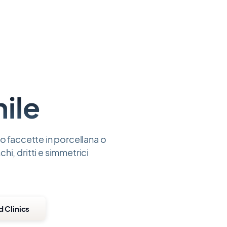
ile
o faccette in porcellana o
i, dritti e simmetrici
d Clinics