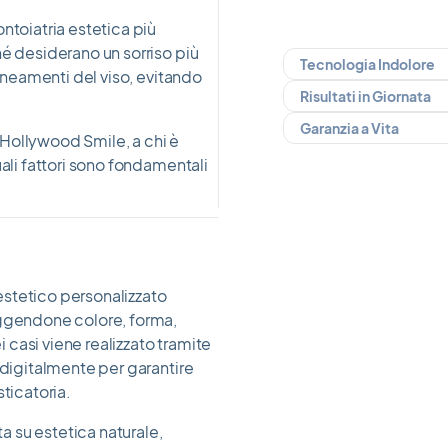
ntoiatria estetica più
hé desiderano un sorriso più
Tecnologia Indolore
lineamenti del viso, evitando
Risultati in Giornata
Garanzia a Vita
Hollywood Smile, a chi è
uali fattori sono fondamentali
estetico personalizzato
eggendone colore, forma,
casi viene realizzato tramite
 digitalmente per garantire
ticatoria.
 su estetica naturale,