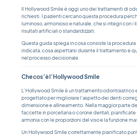
Il Hollywood Smile è oggi uno dei trattamenti di odo
richiesti. I pazienti cercano questa procedura perc
luminoso, armonioso e naturale, che si integri con i 
risultati artificiali o standardizzati.
Questa guida spiega in cosa consiste la procedura 
indicata, cosa aspettarsi durante il trattamento e q
nel processo decisionale.
Che cos’è l’Hollywood Smile
L’Hollywood Smile è un trattamento odontoiatrico 
progettato per migliorare l’aspetto dei denti corr
dimensione e allineamento. Nella maggior parte dei 
faccette in porcellana o corone dentali, pianificate
armonia con le proporzioni del viso e la funzione mas
Un Hollywood Smile correttamente pianificato punta