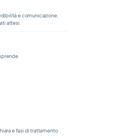
edibilità e comunicazione,
ti attesi.
omprende
iara e fasi di trattamento