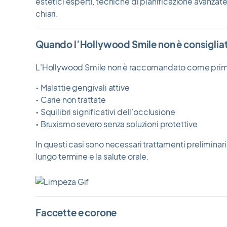
estetici esperti, tecniche di pianificazione avanzate
chiari.
Quando l’Hollywood Smile non è consiglia
L’Hollywood Smile non è raccomandato come primo
• Malattie gengivali attive
• Carie non trattate
• Squilibri significativi dell’occlusione
• Bruxismo severo senza soluzioni protettive
In questi casi sono necessari trattamenti preliminari
lungo termine e la salute orale.
Faccette e corone