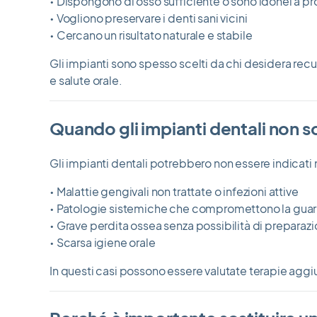
• Dispongono di osso sufficiente o sono idonei a p
• Vogliono preservare i denti sani vicini
• Cercano un risultato naturale e stabile
Gli impianti sono spesso scelti da chi desidera recu
e salute orale.
Quando gli impianti dentali non s
Gli impianti dentali potrebbero non essere indicati n
• Malattie gengivali non trattate o infezioni attive
• Patologie sistemiche che compromettono la guar
• Grave perdita ossea senza possibilità di preparaz
• Scarsa igiene orale
In questi casi possono essere valutate terapie aggiun