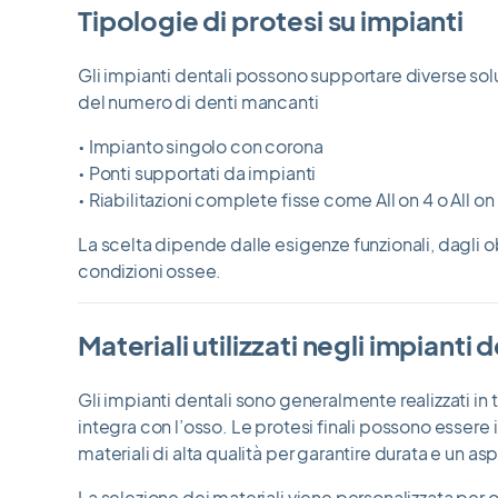
Tipologie di protesi su impianti
Gli impianti dentali possono supportare diverse so
del numero di denti mancanti
• Impianto singolo con corona
• Ponti supportati da impianti
• Riabilitazioni complete fisse come All on 4 o All on
La scelta dipende dalle esigenze funzionali, dagli obi
condizioni ossee.
Materiali utilizzati negli impianti d
Gli impianti dentali sono generalmente realizzati in 
integra con l’osso. Le protesi finali possono essere i
materiali di alta qualità per garantire durata e un as
La selezione dei materiali viene personalizzata per 