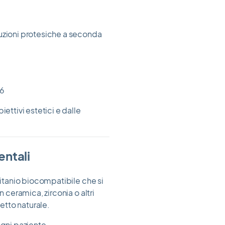
luzioni protesiche a seconda
 6
ettivi estetici e dalle
entali
titanio biocompatibile che si
n ceramica, zirconia o altri
petto naturale.
ogni paziente.