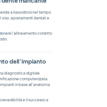
un dente mancante
ende a riassorbirsi nel tempo.
 viso, spostamenti dentali e
ntenere l’allineamento corretto
iodo.
ento dell’impianto
na diagnostica digitale
nificazione computerizzata.
mpianti in base all’anatomia
prevedibilità e il successo a