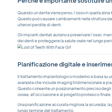
Perché è importante sostituire 
Quando un dente viene perso, l’osso in quella zona t
Questo può causare cambiamenti nella struttura del
ulteriori perdite di denti.
Gli impianti dentali aiutano a preservare l’osso, ma
dei denti e proteggere la salute orale nel lungo per
Pianificazione digitale e inserim
Il trattamento implantologico moderno si basa su u
avanzata che include imaging tridimensionale e pia
Questo consente un posizionamento preciso degli i
ossea, all’occlusione e al progetto protesico finale.
Una pianificazione accurata migliora la sicurezza, la 
lungo termine del trattamento.