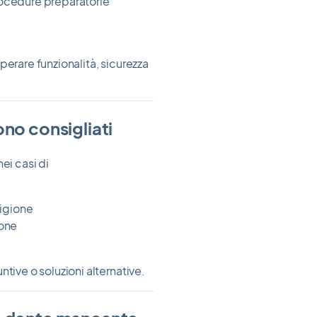
rocedure preparatorie
perare funzionalità, sicurezza
ono consigliati
ei casi di
igione
ione
tive o soluzioni alternative.