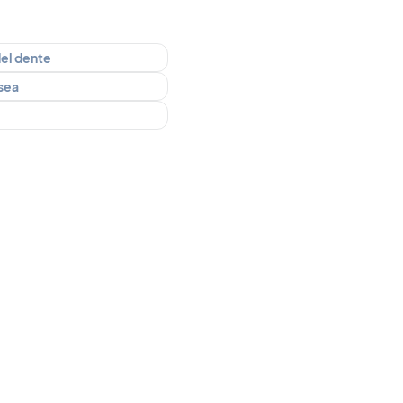
del dente
ssea