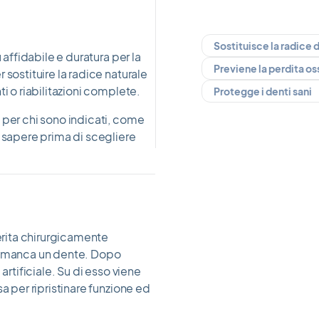
Sostituisce la radice 
 affidabile e duratura per la
Previene la perdita o
 sostituire la radice naturale
i o riabilitazioni complete.
Protegge i denti sani
 per chi sono indicati, come
o sapere prima di scegliere
serita chirurgicamente
ui manca un dente. Dopo
artificiale. Su di esso viene
a per ripristinare funzione ed