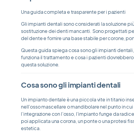
Una guida completa e trasparente per i pazienti
Gli impianti dentali sono considerati la soluzione più
sostituzione dei denti mancanti. Sono progettati per
del dente e fornire una base stabile per corone, pont
Questa guida spiega cosa sono gli impianti dentali,
funziona il trattamento e cosa i pazienti dovrebber
questa soluzione.
Cosa sono gli impianti dentali
Un impianto dentale è una piccola vite in titanio in
nell’osso mascellare o mandibolare nel punto in c
l’integrazione con l’osso, l’impianto funge da radice 
poi applicata una corona, un ponte o una protesi fiss
estetica.