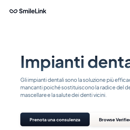
Salta
al
contenuto
principale
Impianti denta
Gli impianti dentali sono la soluzione più effica
mancanti poiché sostituiscono la radice del d
mascellare e la salute dei denti vicini.
Prenota una consulenza
Browse Verifie